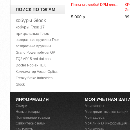
Пятка-стеклобой DPM для...
KP
ПОИСК ПО ТЭГАМ
Gre
5 000 р.
99
кобуры Glock
кобуры Глок 17
прицельные Глок
возвратные пружины Глок
возвратные пружины
Grand Power
кобуры GP
TQ2
AR15
red dot base
Docter Noblex TEK
Коллиматор Vector Optics
Frenzy
Strike Industries
Glock
ИНФОРМАЦИЯ
МОЯ УЧЕТНАЯ ЗАП
Скидки
Мои заказы
Новые товары
Мои кредитные квитанции
Популярные товары
Мои адреса
Свяжитесь с нами
Моя личная информация
Как купить
Мои купоны