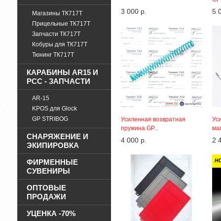
3 000 р.
5 
Магазины ТК717Т
Прицельные ТК717Т
Запчасти ТК717Т
Кобуры для ТК717Т
Тюнинг ТК717Т
КАРАБИНЫ AR15 И
PCC - ЗАПЧАСТИ
AR-15
KPOS для Glock
GP STRIBOG
Усиленная возвратная
Ус
пружина GP...
маг
СНАРЯЖЕНИЕ И
4 000 р.
2 
ЭКИПИРОВКА
ФИРМЕННЫЕ
СУВЕНИРЫ
ОПТОВЫЕ
ПРОДАЖИ
УЦЕНКА -70%