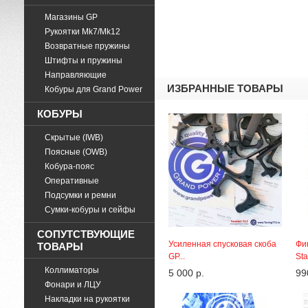
Магазины GP
Рукоятки Mk7/Mk12
Возвратные пружины
Штифты и пружины
Направляющие
ИЗБРАННЫЕ ТОВАРЫ
Кобуры для Grand Power
КОБУРЫ
Скрытые (IWB)
Поясные (OWB)
Кобура-пояс
Оперативные
Подсумки и ремни
Cумки-кобуры и сейфы
СОПУТСТВУЮЩИЕ
Усиленная спусковая скоба
Фи
ТОВАРЫ
GP...
Sta
Коллиматоры
5 000 р.
99
Фонари и ЛЦУ
Накладки на рукоятки