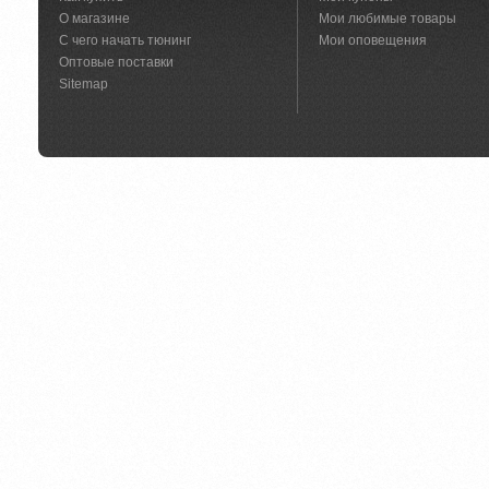
О магазине
Мои любимые товары
С чего начать тюнинг
Мои оповещения
Оптовые поставки
Sitemap