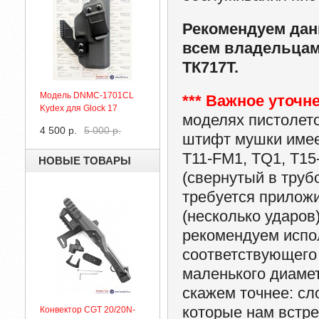
Рекомендуем дан
всем владельцам 
ТК717Т.
Модель DNMC-1701CL
*** Важное уточн
Kydex для Glock 17
моделях пистолет
4 500 р.
5 000 р.
штифт мушки имеет
T11-FM1, TQ1, T15
НОВЫЕ ТОВАРЫ
(свернутый в труб
требуется прилож
(несколько ударов
рекомендуем испол
соответствующего д
маленького диамет
скажем точнее: сл
которые нам встре
Конвектор CGT 20/20N-