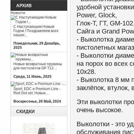
АРХИВ
удобной установки
Новости
Power, Glock,
Глок-Т, ГТ, GM-10
С Наступающим Новым
Сайга и Grand Po
Годом ! Поздравляем всех
наших...
- Выколотка диаме
Понедельник, 29 Декабрь,
пистолетных магаз
2025
- Выколотки диам
на порох во всех 
Новые возвратные пружины
для пистолетов GP T12....
10х28.
Среда, 11 Июнь, 2025
- Выколотка 8 мм 
заклёпок, втулок,
Sport, EDC и Premium Line -
Red Dot set. Новые...
Эти выколотки про
Воскресенье, 26 Май, 2024
очень высокое.
СКИДКИ
Выколотки - это у
обслуживания пист