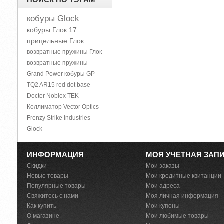
кобуры Glock
кобуры Глок 17
прицельные Глок
возвратные пружины Глок
возвратные пружины
Grand Power
кобуры GP
TQ2
AR15
red dot base
Docter Noblex TEK
Коллиматор Vector Optics
Frenzy
Strike Industries
Glock
ИНФОРМАЦИЯ
МОЯ УЧЕТНАЯ ЗАП
Скидки
Мои заказы
Новые товары
Мои кредитные квитанции
Популярные товары
Мои адреса
Свяжитесь с нами
Моя личная информация
Как купить
Мои купоны
О магазине
Мои любимые товары