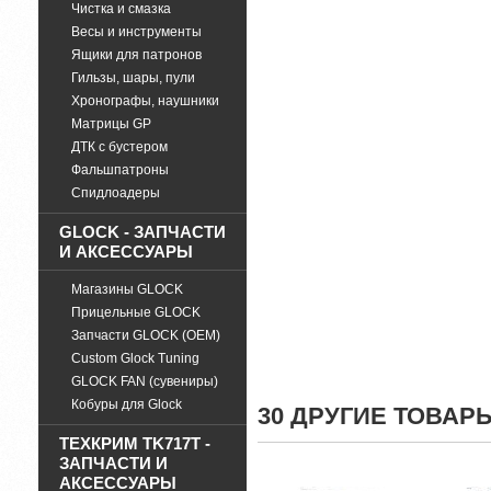
Чистка и смазка
Весы и инструменты
Ящики для патронов
Гильзы, шары, пули
Хронографы, наушники
Матрицы GP
ДТК с бустером
Фальшпатроны
Спидлоадеры
GLOCK - ЗАПЧАСТИ
И АКСЕССУАРЫ
Магазины GLOCK
Прицельные GLOCK
Запчасти GLOCK (OEM)
Custom Glock Tuning
GLOCK FAN (сувениры)
Кобуры для Glock
30 ДРУГИЕ ТОВАР
ТЕХКРИМ TK717T -
ЗАПЧАСТИ И
АКСЕССУАРЫ