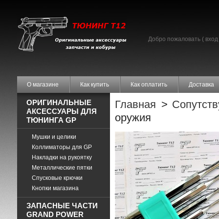
Добро пожаловать (
вход
О магазине
Как купить
Как оплатить
Доставка
ОРИГИНАЛЬНЫЕ
Главная
>
Сопутст
АКСЕССУАРЫ ДЛЯ
оружия
ТЮНИНГА GP
Мушки и целики
Коллиматоры для GP
Накладки на рукоятку
Металлические пятки
Спусковые крючки
Кнопки магазина
ЗАПАСНЫЕ ЧАСТИ
GRAND POWER