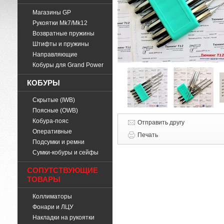
Магазины GP
Рукоятки Mk7/Mk12
Возвратные пружины
Штифты и пружины
Направляющие
Кобуры для Grand Power
КОБУРЫ
Скрытые (IWB)
Поясные (OWB)
Кобура-пояс
Отправить другу
Оперативные
Печать
Подсумки и ремни
Cумки-кобуры и сейфы
СОПУТСТВУЮЩИЕ
ТОВАРЫ
Коллиматоры
Фонари и ЛЦУ
Накладки на рукоятки