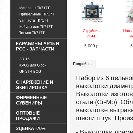
Магазины ТК717Т
Прицельные ТК717Т
Запчасти ТК717Т
Кобуры для ТК717Т
Струбцина
Новы
Тюнинг ТК717Т
VISM...
9х
КАРАБИНЫ AR15 И
5 000 р.
5
PCC - ЗАПЧАСТИ
AR-15
Подробнее
KPOS для Glock
GP STRIBOG
Набор из 6 цельно
СНАРЯЖЕНИЕ И
выколотки диаметро
ЭКИПИРОВКА
Выколотки изгото
ФИРМЕННЫЕ
стали (Cr-Mo). Об
СУВЕНИРЫ
выколотке выграви
ОПТОВЫЕ
шести штук. Произ
ПРОДАЖИ
УЦЕНКА -70%
- Выколотки диаме