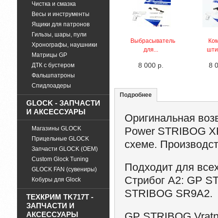
Чистка и смазка
Весы и инструменты
Ящики для патронов
Гильзы, шары, пули
Выбрасыватель
Ко
Хронографы, наушники
для...
шти
Матрицы GP
8 000 р.
8 
ДТК с бустером
Фальшпатроны
Спидлоадеры
Подробнее
GLOCK - ЗАПЧАСТИ
И АКСЕССУАРЫ
Оригинальная воз
Магазины GLOCK
Power
STRIBOG XR
Прицельные GLOCK
схеме.
Производст
Запчасти GLOCK (OEM)
Custom Glock Tuning
Подходит для все
GLOCK FAN (сувениры)
Стрибог A2: GP 
Кобуры для Glock
STRIBOG SR9A2.
ТЕХКРИМ TK717T -
ЗАПЧАСТИ И
АКСЕССУАРЫ
GP STRIBOG Vratná