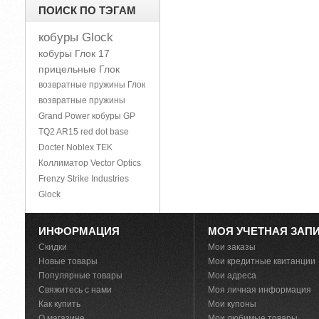
ПОИСК ПО ТЭГАМ
кобуры Glock
кобуры Глок 17
прицельные Глок
возвратные пружины Глок
возвратные пружины
Grand Power
кобуры GP
TQ2
AR15
red dot base
Docter Noblex TEK
Коллиматор Vector Optics
Frenzy
Strike Industries
Glock
ИНФОРМАЦИЯ
МОЯ УЧЕТНАЯ ЗАП
Скидки
Мои заказы
Новые товары
Мои кредитные квитанции
Популярные товары
Мои адреса
Свяжитесь с нами
Моя личная информация
Как купить
Мои купоны
О магазине
Мои любимые товары