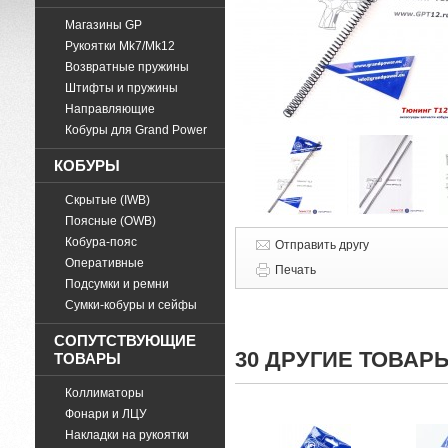
Магазины GP
Рукоятки Mk7/Mk12
Возвратные пружины
Штифты и пружины
Направляющие
Кобуры для Grand Power
КОБУРЫ
Скрытые (IWB)
Поясные (OWB)
Кобура-пояс
Отправить другу
Оперативные
Печать
Подсумки и ремни
Cумки-кобуры и сейфы
СОПУТСТВУЮЩИЕ
30 ДРУГИЕ ТОВАР
ТОВАРЫ
Коллиматоры
Фонари и ЛЦУ
Накладки на рукоятки