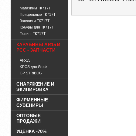
Магазины ТК717Т
Прицельные ТК717Т
Запчасти ТК717Т
Кобуры для ТК717Т
Тюнинг ТК717Т
КАРАБИНЫ AR15 И
PCC - ЗАПЧАСТИ
AR-15
KPOS для Glock
GP STRIBOG
СНАРЯЖЕНИЕ И
ЭКИПИРОВКА
ФИРМЕННЫЕ
СУВЕНИРЫ
ОПТОВЫЕ
ПРОДАЖИ
УЦЕНКА -70%