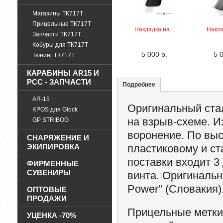
Магазины ТК717Т
Прицельные ТК717Т
Накладка на...
Накла
Запчасти ТК717Т
Кобуры для ТК717Т
5 000 р.
5 
Тюнинг ТК717Т
КАРАБИНЫ AR15 И
PCC - ЗАПЧАСТИ
Подробнее
AR-15
Оригинальный ста
KPOS для Glock
на взрыв-схеме. И
GP STRIBOG
воронение. По вы
СНАРЯЖЕНИЕ И
ЭКИПИРОВКА
пластиковому и ст
поставки входит 3
ФИРМЕННЫЕ
СУВЕНИРЫ
винта. Оригинальн
Power" (Словакия)
ОПТОВЫЕ
ПРОДАЖИ
Прицельные метки 
УЦЕНКА -70%