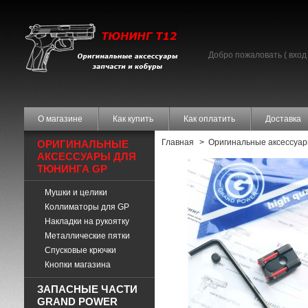
Добро пожаловать (
вход
О магазине
Как купить
Как оплатить
Доставка
Главная
>
Оригинальные аксессуар
ОРИГИНАЛЬНЫЕ
АКСЕССУАРЫ ДЛЯ
ТЮНИНГА GP
Мушки и целики
Коллиматоры для GP
Накладки на рукоятку
Металлические пятки
Спусковые крючки
Кнопки магазина
ЗАПАСНЫЕ ЧАСТИ
GRAND POWER