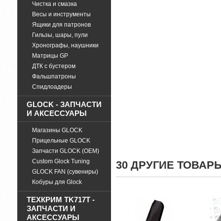
Чистка и смазка
Весы и инструменты
Ящики для патронов
Гильзы, шары, пули
Хронографы, наушники
Матрицы GP
ДТК с бустером
Фальшпатроны
Спидлоадеры
GLOCK - ЗАПЧАСТИ
И АКСЕССУАРЫ
Магазины GLOCK
Прицельные GLOCK
Запчасти GLOCK (OEM)
Custom Glock Tuning
30 ДРУГИЕ ТОВАР
GLOCK FAN (сувениры)
Кобуры для Glock
ТЕХКРИМ TK717T -
ЗАПЧАСТИ И
АКСЕССУАРЫ