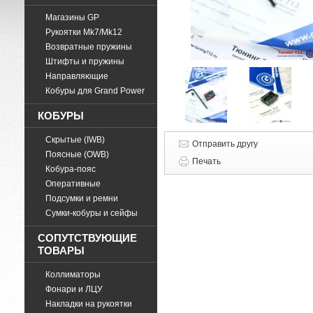
Магазины GP
Рукоятки Mk7/Mk12
Возвратные пружины
Штифты и пружины
Направляющие
Кобуры для Grand Power
КОБУРЫ
Скрытые (IWB)
Отправить другу
Поясные (OWB)
Печать
Кобура-пояс
Оперативные
Подсумки и ремни
Cумки-кобуры и сейфы
СОПУТСТВУЮЩИЕ
ТОВАРЫ
Коллиматоры
Фонари и ЛЦУ
Накладки на рукоятки