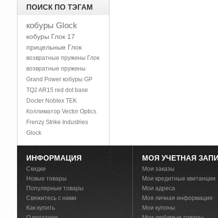
ПОИСК ПО ТЭГАМ
кобуры Glock
кобуры Глок 17
прицельные Глок
возвратные пружины Глок
возвратные пружины
Grand Power
кобуры GP
TQ2
AR15
red dot base
Docter Noblex TEK
Коллиматор Vector Optics
Frenzy
Strike Industries
Glock
ИНФОРМАЦИЯ
МОЯ УЧЕТНАЯ ЗАП
Скидки
Мои заказы
Новые товары
Мои кредитные квитанции
Популярные товары
Мои адреса
Свяжитесь с нами
Моя личная информация
Как купить
Мои купоны
О магазине
Мои любимые товары