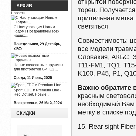
открытой поверхно
АРХИВ
торец. Получается
Новости
прицельная метка 
светяться.
С Наступающим Новым
Годом ! Поздравляем всех
наших...
Совместимость
: ц
Понедельник, 29 Декабрь,
все модели травма
2025
Словакия, АКБС, З
T11-FM1, TQ1, T15
Новые возвратные пружины
для пистолетов GP T12....
K100, P45, P1, Q10
Среда, 11 Июнь, 2025
Важно обратите 
Sport, EDC и Premium Line -
красным световол
Red Dot set. Новые...
необходимый Вам 
Воскресенье, 26 Май, 2024
метку в списке по
СКИДКИ
15. Rear sight Fib