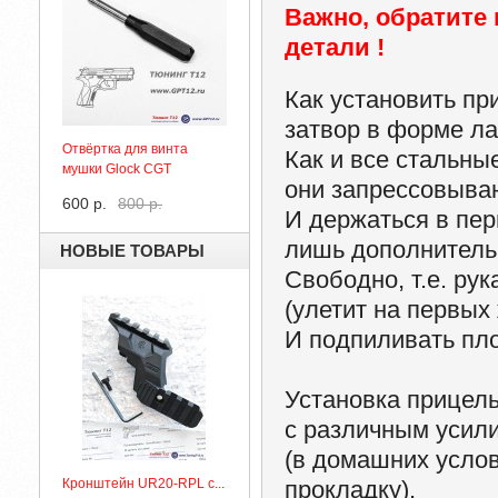
Важно, обратите
детали !
Как установить п
затвор в форме ла
Отвёртка для винта
Как и все стальны
мушки Glock CGT
они запрессовываю
600 р.
800 р.
И держаться в пер
лишь дополнительн
НОВЫЕ ТОВАРЫ
Свободно, т.е. ру
(улетит на первых
И подпиливать пло
Установка прицел
с различным усил
(в домашних услов
Кронштейн UR20-RPL с...
прокладку).