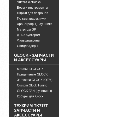
Чистка и смазка
Весы и инструменты
Ящики для патронов
Гильзы, шары, пули
Хронографы, наушники
Матрицы GP
ДТК с бустером
Фальшпатроны
Спидлоадеры
GLOCK - ЗАПЧАСТИ
И АКСЕССУАРЫ
Магазины GLOCK
Прицельные GLOCK
Запчасти GLOCK (OEM)
Custom Glock Tuning
GLOCK FAN (сувениры)
Кобуры для Glock
ТЕХКРИМ TK717T -
ЗАПЧАСТИ И
АКСЕССУАРЫ