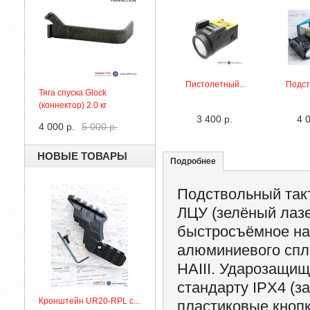
Пистолетный...
Подст
Тяга спуска Glock
(коннектор) 2.0 кг
3 400 р.
4 
4 000 р.
5 000 р.
НОВЫЕ ТОВАРЫ
Подробнее
Подствольный так
ЛЦУ (зелёный лаз
быстросъёмное на 
алюминиевого спла
HAIII. Ударозащи
стандарту IPX4 (з
Кронштейн UR20-RPL с...
пластиковые кноп