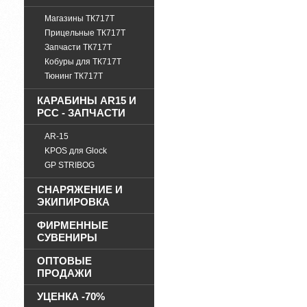
Магазины ТК717Т
Прицельные ТК717Т
Запчасти ТК717Т
Кобуры для ТК717Т
Тюнинг ТК717Т
КАРАБИНЫ AR15 И
PCC - ЗАПЧАСТИ
AR-15
KPOS для Glock
GP STRIBOG
СНАРЯЖЕНИЕ И
ЭКИПИРОВКА
ФИРМЕННЫЕ
СУВЕНИРЫ
ОПТОВЫЕ
ПРОДАЖИ
УЦЕНКА -70%