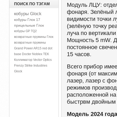
ПОИСК ПО ТЭГАМ
Модуль ЛЦУ:
отдел
фонаря. Зелёный л
кобуры Glock
видимости точки л
кобуры Глок 17
(зелёную точку ре
прицельные Глок
кобуры GP TQ2
луча по вертикали
возвратные пружины Глок
Мощность 5 mW. Дв
возвратные пружины
постоянное свечен
Grand Power
AR15
red dot
15 часов.
base Docter Noblex TEK
Коллиматор Vector Optics
Всего прибор имее
Frenzy
Strike Industries
Glock
фонаря (от максим
лазер, лазер с фо
режимов производ
расположенной на
быстрвм двойным 
Модель 2024 год