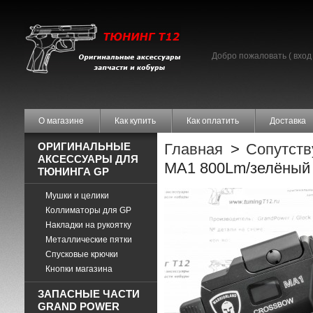
Добро пожаловать (
вход
О магазине
Как купить
Как оплатить
Доставка
ОРИГИНАЛЬНЫЕ
Главная
>
Сопутст
АКСЕССУАРЫ ДЛЯ
MA1 800Lm/зелёный
ТЮНИНГА GP
Мушки и целики
Коллиматоры для GP
Накладки на рукоятку
Металлические пятки
Спусковые крючки
Кнопки магазина
ЗАПАСНЫЕ ЧАСТИ
GRAND POWER