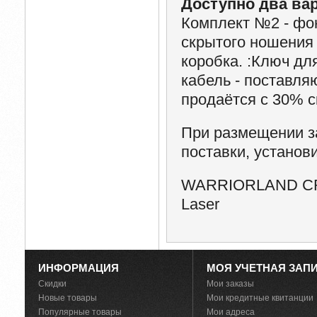
Доступно два ва
Комплект №2 - фон
скрытого ношения 
коробка. :
Ключ для
кабель - поставля
продаётся с 30% с
При размещении з
поставки, установи
WARRIORLAND CRO
Laser
ИНФОРМАЦИЯ
МОЯ УЧЕТНАЯ ЗАП
Скидки
Мои заказы
Новые товары
Мои кредитные квитанции
Популярные товары
Мои адреса