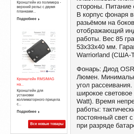
Кронштейн из полимера -
стороны. Питание о
верхний рельс с двумя
планками...
В корпус фонаря в
Подробнее
разьёмом на боко
отображающий инд
работы. Вес 85 гр
53х33х40 мм. Гара
Warriorland (США-
Фонарь:
Диод OSRA
Люмен. Минимальна
Кронштейн RMS/MAG
угол рассеивания.
на...
Кронштейн для
широкое световое
установки
коллиматорного прицела
Watt). Время непр
с...
работы: тактическ
Подробнее
постоянный свет с
Все новые товары
при разряде батар