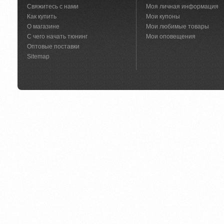
Свяжитесь с нами
Моя личная информация
Как купить
Мои купоны
О магазине
Мои любимые товары
С чего начать тюнинг
Мои оповещения
Оптовые поставки
Sitemap