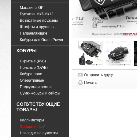
Магазины GP
Рукоятки Mk7/Mk12
Возвратные пружины
Штифты и пружины
Направляющие
Кобуры для Grand Power
КОБУРЫ
Скрытые (IWB)
Поясные (OWB)
Кобура-пояс
Отправить другу
Оперативные
Печать
Подсумки и ремни
Cумки-кобуры и сейфы
СОПУТСТВУЮЩИЕ
ТОВАРЫ
Коллиматоры
Фонари и ЛЦУ
Накладки на рукоятки