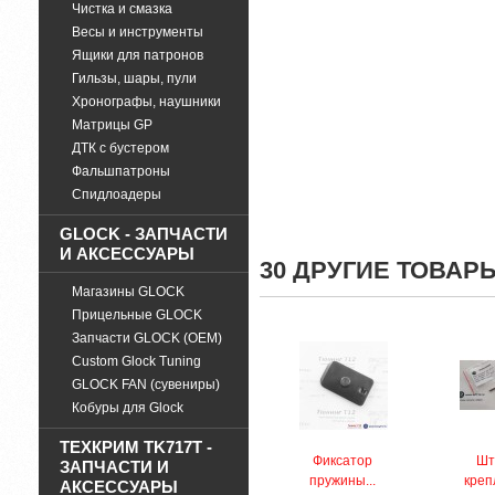
Чистка и смазка
Весы и инструменты
Ящики для патронов
Гильзы, шары, пули
Хронографы, наушники
Матрицы GP
ДТК с бустером
Фальшпатроны
Спидлоадеры
GLOCK - ЗАПЧАСТИ
И АКСЕССУАРЫ
30 ДРУГИЕ ТОВАР
Магазины GLOCK
Прицельные GLOCK
Запчасти GLOCK (OEM)
Custom Glock Tuning
GLOCK FAN (сувениры)
Кобуры для Glock
ТЕХКРИМ TK717T -
Фиксатор
Шт
ЗАПЧАСТИ И
пружины...
креп
АКСЕССУАРЫ