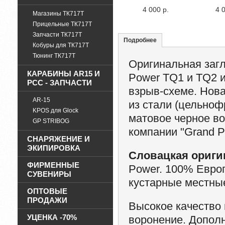
4 000 р.
4 
Магазины ТК717Т
Прицельные ТК717Т
Запчасти ТК717Т
Подробнее
Кобуры для ТК717Т
Тюнинг ТК717Т
Оригинальная загл
КАРАБИНЫ AR15 И
Power TQ1 и TQ2 
PCC - ЗАПЧАСТИ
взрыв-схеме. Нова
AR-15
из стали (цельноф
KPOS для Glock
матовое черное во
GP STRIBOG
компании "Grand P
СНАРЯЖЕНИЕ И
ЭКИПИРОВКА
Словацкая ориги
ФИРМЕННЫЕ
Power. 100% Евро
СУВЕНИРЫ
кустарные местны
ОПТОВЫЕ
ПРОДАЖИ
Высокое качество 
УЦЕНКА -70%
воронение. Дополн