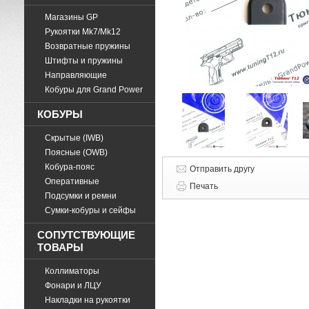
Магазины GP
Рукоятки Mk7/Mk12
Возвратные пружины
Штифты и пружины
Направляющие
Кобуры для Grand Power
КОБУРЫ
Скрытые (IWB)
Поясные (OWB)
Кобура-пояс
Отправить другу
Оперативные
Печать
Подсумки и ремни
Cумки-кобуры и сейфы
СОПУТСТВУЮЩИЕ
ТОВАРЫ
Коллиматоры
Фонари и ЛЦУ
Накладки на рукоятки