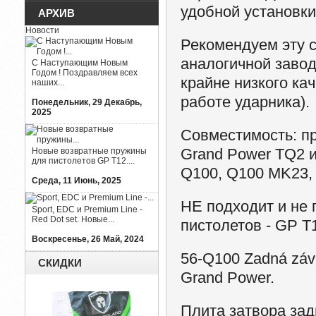
удобной установки
АРХИВ
Новости
Рекомендуем эту 
аналогичной завод
С Наступающим Новым
Годом ! Поздравляем всех
крайне низкого ка
наших...
работе ударника).
Понедельник, 29 Декабрь,
2025
Совместимость
: 
Grand Power TQ2 
Новые возвратные пружины
для пистолетов GP T12....
Q100, Q100 MK23,
Среда, 11 Июнь, 2025
НЕ подходит и не
Sport, EDC и Premium Line -
Red Dot set. Новые...
пистолетов - GP T1
Воскресенье, 26 Май, 2024
56-Q100 Zadná záve
СКИДКИ
Grand Power.
Плита затвора за