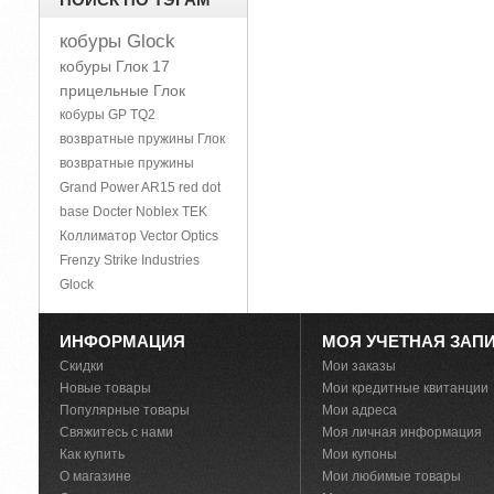
кобуры Glock
кобуры Глок 17
прицельные Глок
кобуры GP TQ2
возвратные пружины Глок
возвратные пружины
Grand Power
AR15
red dot
base Docter Noblex TEK
Коллиматор Vector Optics
Frenzy
Strike Industries
Glock
ИНФОРМАЦИЯ
МОЯ УЧЕТНАЯ ЗАП
Скидки
Мои заказы
Новые товары
Мои кредитные квитанции
Популярные товары
Мои адреса
Свяжитесь с нами
Моя личная информация
Как купить
Мои купоны
О магазине
Мои любимые товары