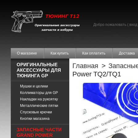
Добро пожаловать (
вход
О магазине
Как купить
Как оплатить
Доставка
ОРИГИНАЛЬНЫЕ
Главная
>
Запасные
АКСЕССУАРЫ ДЛЯ
Power TQ2/TQ1
ТЮНИНГА GP
Мушки и целики
Коллиматоры для GP
Накладки на рукоятку
Металлические пятки
Спусковые крючки
Кнопки магазина
ЗАПАСНЫЕ ЧАСТИ
GRAND POWER