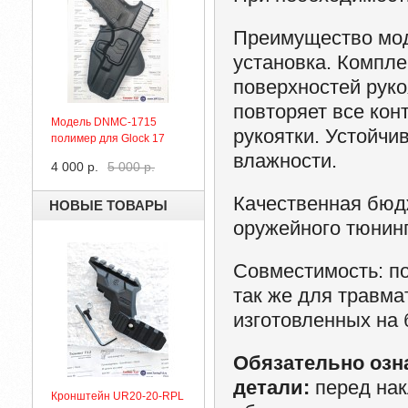
Преимущество мо
установка. Компле
поверхностей руко
повторяет все кон
Модель DNMC-1715
рукоятки. Устойчи
полимер для Glock 17
влажности.
4 000 р.
5 000 р.
Качественная бюд
НОВЫЕ ТОВАРЫ
оружейного тюнинг
Совместимость
: п
так же для травма
изготовленных на 
Обязательно озн
детали:
перед на
Кронштейн UR20-20-RPL