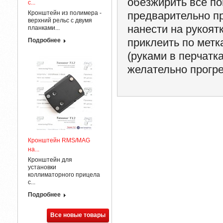
обезжирить все по
с...
Кронштейн из полимера -
предварительно п
верхний рельс с двумя
нанести на рукоят
планками...
приклеить по метк
Подробнее
(руками в перчатк
желательно прогр
Кронштейн RMS/MAG
на...
Кронштейн для
установки
коллиматорного прицела
с...
Подробнее
Все новые товары