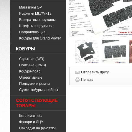
Магазины GP
Рукоятки Mk7/Mk12
Возвратные пружины
Штифты и пружины
Направляющие
Кобуры для Grand Power
КОБУРЫ
Скрытые (IWB)
Поясные (OWB)
Кобура-пояс
Отправить другу
Оперативные
Печать
Подсумки и ремни
Cумки-кобуры и сейфы
СОПУТСТВУЮЩИЕ
ТОВАРЫ
Коллиматоры
Фонари и ЛЦУ
Накладки на рукоятки