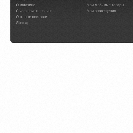
О магазине
Мои любимые товары
С чего начать тюнинг
Мои оповещения
Оптовые поставки
Sitemap