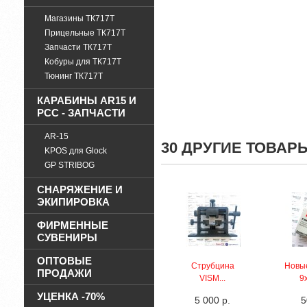
Магазины ТК717Т
Прицельные ТК717Т
Запчасти ТК717Т
Кобуры для ТК717Т
Тюнинг ТК717Т
КАРАБИНЫ AR15 И
PCC - ЗАПЧАСТИ
AR-15
30 ДРУГИЕ ТОВАР
KPOS для Glock
GP STRIBOG
СНАРЯЖЕНИЕ И
ЭКИПИРОВКА
ФИРМЕННЫЕ
СУВЕНИРЫ
ОПТОВЫЕ
Струбцина
Новы
ПРОДАЖИ
VISM...
9х
УЦЕНКА -70%
5 000 р.
5