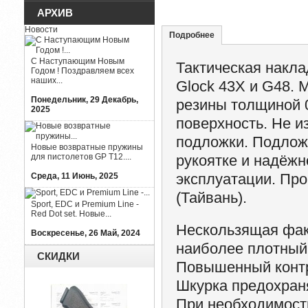
АРХИВ
Новости
Подробнее
С Наступающим Новым
Тактическая накла
Годом ! Поздравляем всех
наших...
Glock 43X и G48. 
Понедельник, 29 Декабрь,
резины толщиной 
2025
поверхность. Не и
подложки. Подлож
Новые возвратные пружины
для пистолетов GP T12....
рукоятке и надёж
эксплуатации. Про
Среда, 11 Июнь, 2025
(Тайвань).
Sport, EDC и Premium Line -
Red Dot set. Новые...
Нескользящая фак
Воскресенье, 26 Май, 2024
наиболее плотный 
СКИДКИ
Повышенный контро
Шкурка предохраня
При необходимости