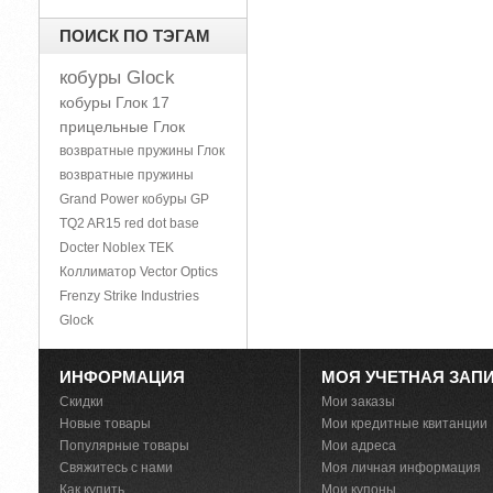
ПОИСК ПО ТЭГАМ
кобуры Glock
кобуры Глок 17
прицельные Глок
возвратные пружины Глок
возвратные пружины
Grand Power
кобуры GP
TQ2
AR15
red dot base
Docter Noblex TEK
Коллиматор Vector Optics
Frenzy
Strike Industries
Glock
ИНФОРМАЦИЯ
МОЯ УЧЕТНАЯ ЗАП
Скидки
Мои заказы
Новые товары
Мои кредитные квитанции
Популярные товары
Мои адреса
Свяжитесь с нами
Моя личная информация
Как купить
Мои купоны