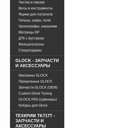
Чистка и смазка
Весы и инструменты
Ящики для патронов
Гильзы, шары, пули
Хронографы, наушники
Матрицы GP
ДТК с бустером
Фальшпатроны
Спидлоадеры
GLOCK - ЗАПЧАСТИ
И АКСЕССУАРЫ
Магазины GLOCK
Прицельные GLOCK
Запчасти GLOCK (OEM)
Custom Glock Tuning
GLOCK FAN (сувениры)
Кобуры для Glock
ТЕХКРИМ TK717T -
ЗАПЧАСТИ И
АКСЕССУАРЫ