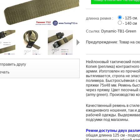
- 125 см.
длинна ремня :
- 140 см
Ссылка:
Dynamic-TB1-Green
Предупреждение: Товар на ск
Нейлоновый тактический поя
тправить другу
Копия (реплика) контрактног
армии. Изготовлен из прочно
ечать
вытягивается, стропа не элас
полимера. Быстросъёмная с 
пряжки 75х48 мм. Ремень быст
через пряжку.
Цвет песочный 
(army green).
Производство ко
Качественный ремень в стиле 
ежедневного ношения, так и 
рабочей одежды. Выдерживае
подсумки под магазины.
Ремни доступны двух различ
общая длинна 125 см - подхо