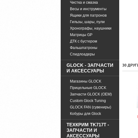
Чистка и смазка
Весы и инструменты
Ящики для патронов
Гильзы, шары, пули
Хронографы, наушники
Матрицы GP
ДТК с бустером
Фальшпатроны
Спидлоадеры
GLOCK - ЗАПЧАСТИ
30 ДРУ
И АКСЕССУАРЫ
Магазины GLOCK
Прицельные GLOCK
Запчасти GLOCK (OEM)
Custom Glock Tuning
GLOCK FAN (сувениры)
Кобуры для Glock
ТЕХКРИМ TK717T -
ЗАПЧАСТИ И
АКСЕССУАРЫ