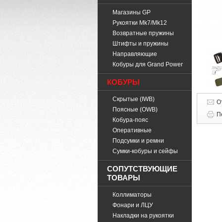
Магазины GP
Рукоятки Mk7/Mk12
Возвратные пружины
Штифты и пружины
Направляющие
Кобуры для Grand Power
КОБУРЫ
Скрытые (IWB)
О
Поясные (OWB)
П
Кобура-пояс
Оперативные
Подсумки и ремни
Cумки-кобуры и сейфы
СОПУТСТВУЮЩИЕ
ТОВАРЫ
Коллиматоры
Фонари и ЛЦУ
Накладки на рукоятки