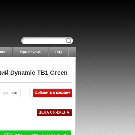
инг
Взрыв-схемы
FAQ
кий Dynamic TB1 Green
Добавить в корзину
оличество:
ЦЕНА СНИЖЕНА!
 в СПб - доступен для заказа и отгрузки