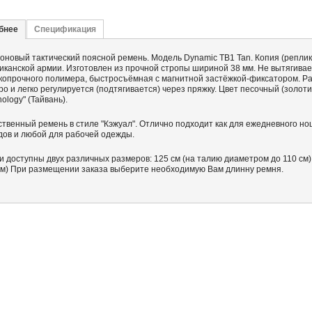
бнее
Спецификация
оновый тактический поясной ремень. Модель Dynamic TB1 Tan. Копия (реплик
иканской армии. Изготовлен из прочной стропы шириной 38 мм. Не вытягивае
копрочного полимера, быстросъёмная с магнитной застёжкой-фиксатором. Ра
ро и легко регулируется (подтягивается) через пряжку. Цвет песочный (золо
ology" (Тайвань).
ственный ремень в стиле "Кэжуал". Отлично подходит как для ежедневного нош
дов и любой для рабочей одежды.
и доступны двух различных размеров: 125 см (на талию диаметром до 110 см)
см) При размещении заказа выберите необходимую Вам длинну ремня.