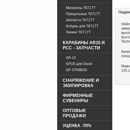
Магазины ТК717Т
Подро
Прицельные ТК717Т
Запчасти ТК717Т
Нейл
Кобуры для ТК717Т
амер
Тюнинг ТК717Т
высо
быст
Techn
КАРАБИНЫ AR15 И
PCC - ЗАПЧАСТИ
Каче
похо
AR-15
KPOS для Glock
Ремн
GP STRIBOG
125 
СНАРЯЖЕНИЕ И
ЭКИПИРОВКА
ФИРМЕННЫЕ
СУВЕНИРЫ
ОПТОВЫЕ
ПРОДАЖИ
УЦЕНКА -70%