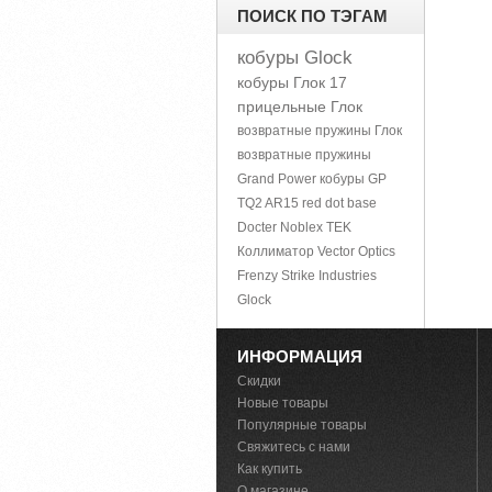
ПОИСК ПО ТЭГАМ
кобуры Glock
кобуры Глок 17
прицельные Глок
возвратные пружины Глок
возвратные пружины
Grand Power
кобуры GP
TQ2
AR15
red dot base
Docter Noblex TEK
Коллиматор Vector Optics
Frenzy
Strike Industries
Glock
ИНФОРМАЦИЯ
Скидки
Новые товары
Популярные товары
Свяжитесь с нами
Как купить
О магазине