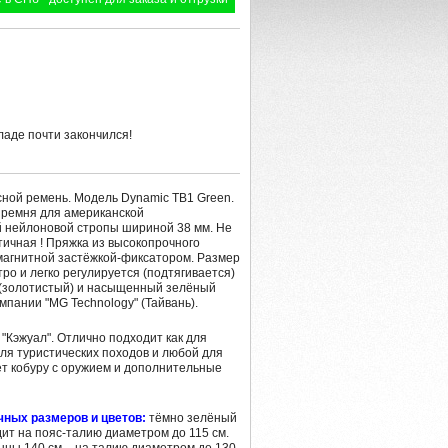
ладе почти закончился!
сной ремень.
Модель Dynamic TB1 Green.
о ремня для американской
й нейлоновой стропы шириной 38 мм. Не
тичная ! Пряжка из высокопрочного
магнитной застёжкой-фиксатором. Размер
ро и легко регулируется (подтягивается)
(золотистый) и насыщенный зелёный
мпании "MG Technology" (Тайвань).
"Кэжуал". Отлично подходит как для
для туристических походов и любой для
т кобуру с оружием и дополнительные
ных размеров и цветов:
тёмно зелёный
дит на пояс-талию диаметром до 115 см.