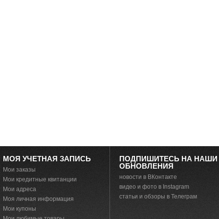
МОЯ УЧЕТНАЯ ЗАПИСЬ
ПОДПИШИТЕСЬ НА НАШИ
ОБНОВЛЕНИЯ
Мои заказы
новости в ВКонтакте
Мои кредитные квитанции
видео и фото в Instagram
Мои адреса
статьи и обзоры в Телеграм
Моя личная информация
Мои купоны
Мои любимые товары