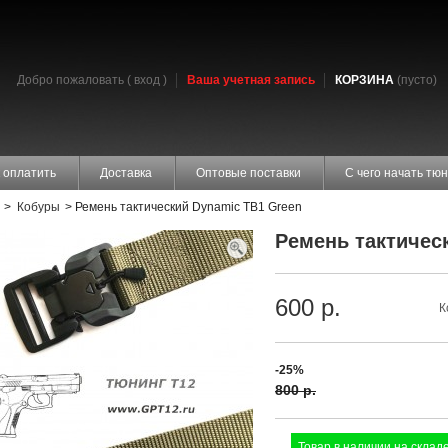
Добро пожаловать (
вход
)
Ваша учетная запись
КОРЗИНА
(пусто)
 оплатить
Доставка
Оптовые поставки
С чего начать тюн
>
Кобуры
>
Ремень тактический Dynamic TB1 Green
Ремень тактичес
600 р.
К
-25%
800 р.
Товар в наличии на складе