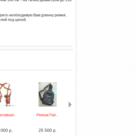
инны
140 см. - на талию диаметром до 130
рите необходимую Вам длинну ремня,
елей под ценой.
тивная...
Рюкзак Fab...
Модель
Мод
DNMC-55U...
DNMC-
 000 р.
25 500 р.
10 900 р.
15 0