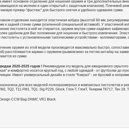
а имеет основное отделение для ношения оружия и три дополнительных вне
ывающихся на молнию и один открытый с защитным клапаном). Плечевой реме
тиковую пряжку-"фастекс" для быстрого снятия и удобного одевания сумки.
новном отделение находится эластичная кобура (высотой 90 мм, регулируема
чке к задней стенке сумки (усиленной специальной вставкой). У эластичной 
нение пистолета в ней не стирается, оружие внутри сумки надёжно зафиксир
олее удобном для Вас положении для ношения и быстрого извлечения. Эласт
е пистолеты с установленными тактическими устройствами - коллиматорами, 
ечение оружия из этой модели производится максимально быстро, сопоставим
ой) расcтёгивается карман с оружием (рывком вниз за петлю-антабку на замке
екается из сумки.
продаж 2020-2025 годов !
Рекомендуем эту модель для ежедневного скрытог
ская" и комфортно носится круглый год, с любой одеждой - от футболки до пу
лекции. Имеет универсальный дизайн в стиле "Кэжуал" - не броский и неприм
назначена для всех моделей полноразмерных и компактных пистолетов и рев
M2, TQ2, T11-FM1, TQ1, Sig P226, Glock, Глок-Т, ГлокТ, Техкрим ТК717, Тен 28, 
 Design CCW Bag DNMC VR1 Black.