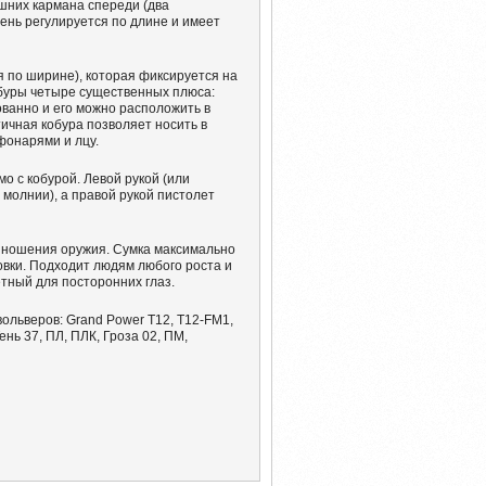
шних кармана спереди (два
нь регулируется по длине и имеет
я по ширине), которая фиксируется на
кобуры четыре существенных плюса:
ованно и его можно расположить в
ичная кобура позволяет носить в
фонарями и лцу.
о с кобурой. Левой рукой (или
 молнии), а правой рукой пистолет
о ношения оружия. Сумка максимально
ховки. Подходит людям любого роста и
етный для посторонних глаз.
ольверов: Grand Power T12, T12-FM1,
Тень 37, ПЛ, ПЛК, Гроза 02, ПМ,