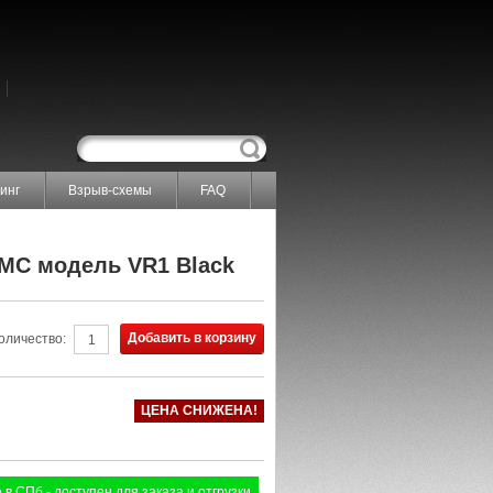
инг
Взрыв-схемы
FAQ
MC модель VR1 Black
Добавить в корзину
оличество:
ЦЕНА СНИЖЕНА!
 в СПб - доступен для заказа и отгрузки