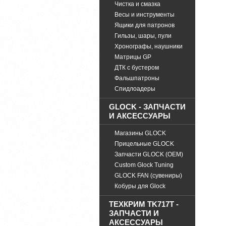
Чистка и смазка
Весы и инструменты
Ящики для патронов
Гильзы, шары, пули
Хронографы, наушники
Матрицы GP
ДТК с бустером
Фальшпатроны
Спидлоадеры
GLOCK - ЗАПЧАСТИ
И АКСЕССУАРЫ
Магазины GLOCK
Прицельные GLOCK
Запчасти GLOCK (OEM)
Custom Glock Tuning
GLOCK FAN (сувениры)
Кобуры для Glock
ТЕХКРИМ TK717T -
ЗАПЧАСТИ И
АКСЕССУАРЫ