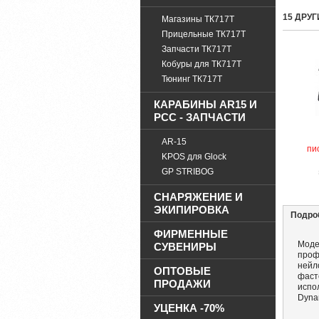
15 ДРУ
Магазины ТК717Т
Прицельные ТК717Т
Запчасти ТК717Т
Кобуры для ТК717Т
Тюнинг ТК717Т
КАРАБИНЫ AR15 И
PCC - ЗАПЧАСТИ
AR-15
пи
KPOS для Glock
GP STRIBOG
СНАРЯЖЕНИЕ И
ЭКИПИРОВКА
Подро
ФИРМЕННЫЕ
Моде
СУВЕНИРЫ
проф
нейл
ОПТОВЫЕ
фаст
ПРОДАЖИ
испо
Dynam
УЦЕНКА -70%