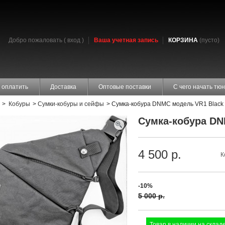
Добро пожаловать (
вход
)
Ваша учетная запись
КОРЗИНА
(пусто)
 оплатить
Доставка
Оптовые поставки
С чего начать тюн
>
Кобуры
>
Cумки-кобуры и сейфы
>
Сумка-кобура DNMC модель VR1 Black
Сумка-кобура DN
4 500 р.
К
-10%
5 000 р.
Товар в наличии на складе