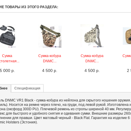
ГИЕ ТОВАРЫ ИЗ ЭТОГО РАЗДЕЛА:
Сумка
Сумка-кобура
Сумка-кобура
Сумка
столетная...
DNMC...
DNMC...
5 000 р.
4 500 р.
4 500 р.
2 
бнее
Спецификация
ль DNMC VR1 Black - cумка-кобура из нейлона для скрытого ношения оружия.
иль). Носится на ремне через плечо, на груди, под левой рукой. Изготовлена
она (оксфорд 300D PU). Плечевой ремень из стропы шириной 40 мм. Регулиру
екс для быстрого и удобного снятия и одевания сумки. Внешние размеры 260
лнении для правши. Цвет матовый черный - Black Flat. Гарантия на изделие 
iс Holsters (Эстония).