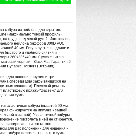
ка-кобура из нейлона для скрытого
Line (максимально тонкий профиль).
, на груди, под левой рукой. Изготовлена
каемого нейлона (оксфорд 300D PU).
ириной 40 мм. Регулируется по длине и
ля быстрого и удобного снятия и
меры 260х235х40 мм. Сумка сшита в
матовый черный - Black Flat. Гарантия 6
ии Dynamiс Holsters (Эстония).
ние для ношения оружия и три
мана спереди (два закрывающихся на
ащитным клапаном). Плечевой ремень
т пластиковую пряжку-"фастекс" для
девания сумки.
тся эластичная кобура (высотой 90 мм,
орая фиксируется на липучке к задней
иальной вставкой). У эластичной кобуры
воронение пистолета в ней не стирается,
 зафиксированно и его можно
бном для Вас положении для ношения и
ная кобура позволяет носить в сумке