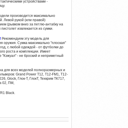
тактическими устройствами -
лцу.
модели производится максимально
й. Левой рукой (или правой)
ием (рывком вниз за петлю-антабку на
й пистолет извлекается из сумки.
!
Рекомендуем эту модель для
я оружия. Сумка максимально "плоская"
год, с любой одеждой - от футболки до
ого роста и комплекции. Имеет
 "Кэжуал" - не броский и неприметный
на для всех моделей полноразмерных и
льверов: Grand Power T12, T12-FM1, T12-
26, Glock, Глок-Т, ГлокТ, Техкрим ТК717,
за 02, ПМ,
R1 Black.