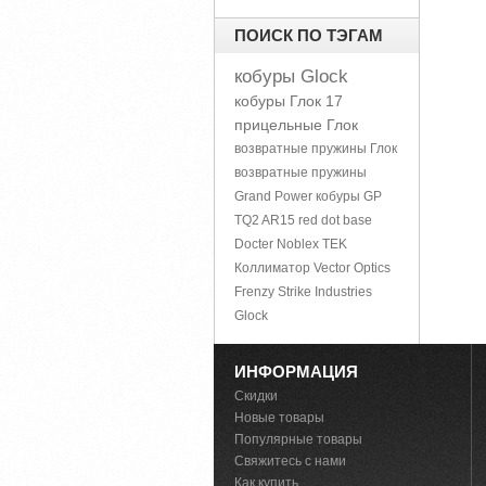
ПОИСК ПО ТЭГАМ
кобуры Glock
кобуры Глок 17
прицельные Глок
возвратные пружины Глок
возвратные пружины
Grand Power
кобуры GP
TQ2
AR15
red dot base
Docter Noblex TEK
Коллиматор Vector Optics
Frenzy
Strike Industries
Glock
ИНФОРМАЦИЯ
Скидки
Новые товары
Популярные товары
Свяжитесь с нами
Как купить