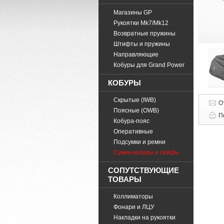
Магазины GP
Рукоятки Mk7/Mk12
Возвратные пружины
Штифты и пружины
Направляющие
Кобуры для Grand Power
КОБУРЫ
Скрытые (IWB)
О
Поясные (OWB)
П
Кобура-пояс
Оперативные
Подсумки и ремни
Cумки-кобуры и сейфы
СОПУТСТВУЮЩИЕ
ТОВАРЫ
Коллиматоры
Фонари и ЛЦУ
Накладки на рукоятки