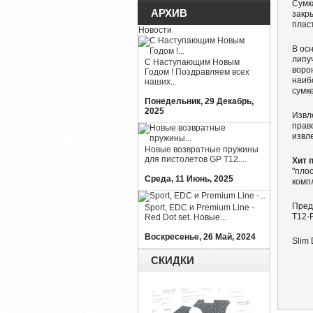
Сумк
АРХИВ
закр
плас
Новости
В ос
липу
С Наступающим Новым
воро
Годом ! Поздравляем всех
наиб
наших...
сумк
Понедельник, 29 Декабрь,
2025
Извл
прав
извл
Новые возвратные пружины
для пистолетов GP T12....
Хит 
"пло
Среда, 11 Июнь, 2025
комп
Пред
Sport, EDC и Premium Line -
T12-F
Red Dot set. Новые...
Воскресенье, 26 Май, 2024
Slim
СКИДКИ