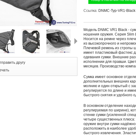
Ссылка:
DNMC-Typ-VR1-Black
Модель DNMC VR1 Black - cум
ношения оружия. Серия Slim 
Носится на ремне через плечо
из высокопрочного и непромо
Плечевой ремень из стропы ш
имеет пластиковый фастекс д
одевания сумки. Внешние раз
исполнении для правши. Цвет 
тправить другу
месяцев. Производство компан
ечать
Сумка имеет основное отделе
дополнительных внешних кар
молнию и один открытый с з
регулируется по длине и имее
быстрого снятия и удобного о
В основном отделение находи
регулируемая по ширине), кот
стенке сумки (усиленной спец
четыре существенных плюса: 
оружие внутри сумки надёжно
расположить в наиболее удо
быстрого извлечения. Эластич