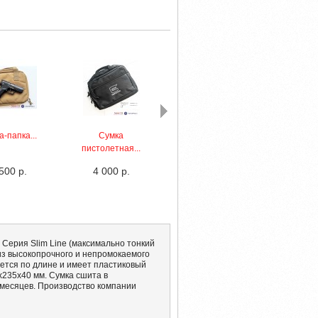
-папка...
Сумка
Кейс Glock...
Рюкзак
пистолетная...
500 р.
4 000 р.
3 000 р.
25 5
 Серия Slim Line (максимально тонкий
 из высокопрочного и непромокаемого
ется по длине и имеет пластиковый
х235х40 мм. Сумка сшита в
6 месяцев. Производство компании