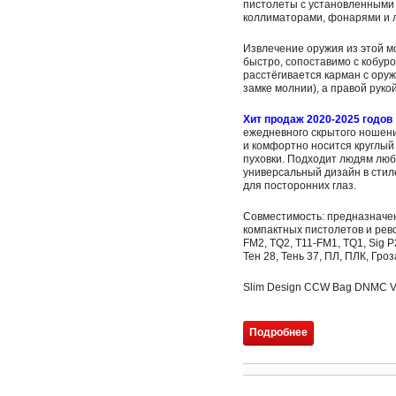
пистолеты с установленными 
коллиматорами, фонарями и 
Извлечение оружия из этой 
быстро, сопоставимо с кобуро
расcтёгивается карман с оруж
замке молнии), а правой руко
Хит продаж 2020-2025 годов 
ежедневного скрытого ношени
и комфортно носится круглый 
пуховки. Подходит людям люб
универсальный дизайн в стиле
для посторонних глаз.
Совместимость: предназначе
компактных пистолетов и рево
FM2, TQ2, T11-FM1, TQ1, Sig P2
Тен 28, Тень 37, ПЛ, ПЛК, Гро
Slim Design CCW Bag DNMC V
Подробнее