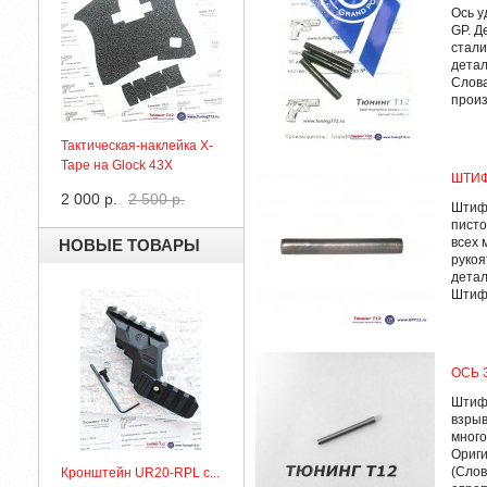
Ось у
GP. Д
стали
детал
Слова
произ
Тактическая-наклейка X-
Tape на Glock 43X
ШТИФ
2 000 р.
2 500 р.
Штифт
писто
всех 
НОВЫЕ ТОВАРЫ
рукоя
детал
Штифт
ОСЬ 
Штифт
взрыв
много
Ориги
(Слов
Кронштейн UR20-RPL с...