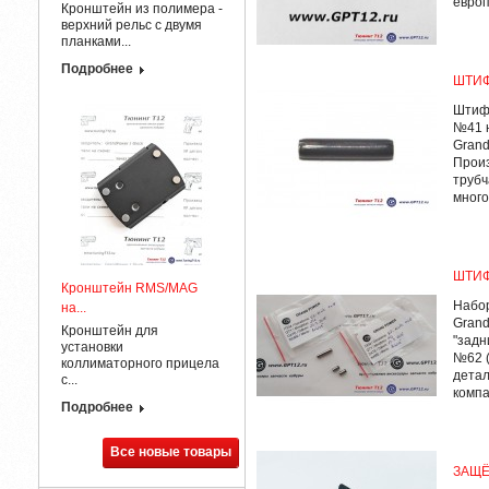
европ
Кронштейн из полимера -
верхний рельс с двумя
планками...
Подробнее
ШТИФ
Штифт
№41 н
Grand
Произ
трубч
много
ШТИФ
Кронштейн RMS/MAG
Набор
на...
Grand
Кронштейн для
"задн
установки
№62 (
коллиматорного прицела
детал
с...
компа
Подробнее
Все новые товары
ЗАЩЁ