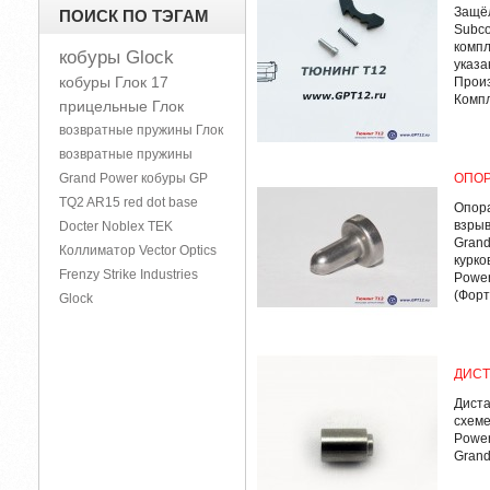
Защёл
ПОИСК ПО ТЭГАМ
Subсo
компл
кобуры Glock
указа
кобуры Глок 17
Произ
Компл
прицельные Глок
возвратные пружины Глок
возвратные пружины
Grand Power
кобуры GP
ОПОР
TQ2
AR15
red dot base
Опора
взрыв
Docter Noblex TEK
Grand
Коллиматор Vector Optics
курко
Frenzy
Strike Industries
Power
(Форт
Glock
ДИСТ
Диста
схеме
Power
Grand