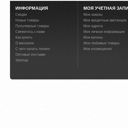
ИНФОРМАЦИЯ
МОЯ УЧЕТНАЯ ЗАП
Скидки
Мои заказы
Новые товары
Мои кредитные квитанции
Популярные товары
Мои адреса
Свяжитесь с нами
Моя личная информация
Как купить
Мои купоны
О магазине
Мои любимые товары
С чего начать тюнинг
Мои оповещения
Оптовые поставки
Sitemap