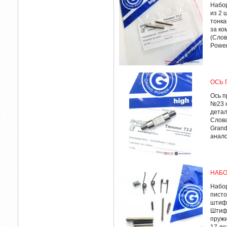
Набор
из 2 
тонка
за ко
(Слов
Power:
ОСЬ 
Ось п
№23 н
детал
Слова
Grand
анало
НАБО
Набор
писто
штифт
Штифты
пружи