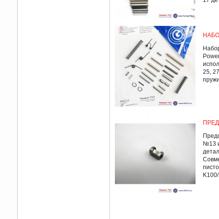
17 дет
НАБО
Набор
Power
испол
25, 27
пружин
ПРЕД
Предо
№13 и
детал
Совме
писто
K100/