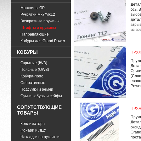
Детал
Магазины GP
ось. 
Рукоятки Mk7/Mk12
выбра
детал
Возвратные пружины
взрыв
Штифты и пружины
из все
Направляющие
Кобуры для Grand Power
КОБУРЫ
ПРУЖ
Пружи
Скрытые (IWB)
Детал
Поясные (OWB)
Ориги
(Слов
Кобура-пояс
европ
Оперативные
Power
Подсумки и ремни
Cумки-кобуры и сейфы
СОПУТСТВУЮЩИЕ
ПРУЖ
ТОВАРЫ
Пружи
Детал
Коллиматоры
оксид
Фонари и ЛЦУ
Grand
Накладки на рукоятки
поста