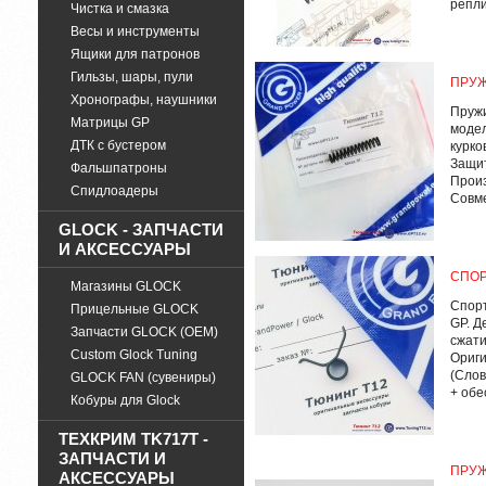
репли
Чистка и смазка
Весы и инструменты
Ящики для патронов
Гильзы, шары, пули
ПРУЖ
Хронографы, наушники
Пружи
Матрицы GP
модел
ДТК с бустером
курко
Защит
Фальшпатроны
Произ
Спидлоадеры
Совме
GLOCK - ЗАПЧАСТИ
И АКСЕССУАРЫ
СПОР
Магазины GLOCK
Спорт
Прицельные GLOCK
GP. Д
Запчасти GLOCK (OEM)
сжати
Custom Glock Tuning
Ориги
(Слов
GLOCK FAN (сувениры)
+ обе
Кобуры для Glock
ТЕХКРИМ TK717T -
ЗАПЧАСТИ И
ПРУЖ
АКСЕССУАРЫ