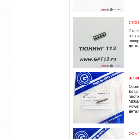
СТОП
Стопо
всех 
повор
детал
ШТИФ
Ориги
Детал
писто
МК6/M
Power
детал
ОСЬ 