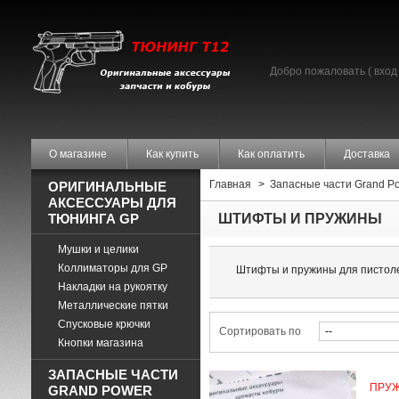
Добро пожаловать (
вход
О магазине
Как купить
Как оплатить
Доставка
Главная
>
Запасные части Grand P
ОРИГИНАЛЬНЫЕ
АКСЕССУАРЫ ДЛЯ
ТЮНИНГА GP
ШТИФТЫ И ПРУЖИНЫ
Мушки и целики
Коллиматоры для GP
Штифты и пружины для пистолет
Накладки на рукоятку
Металлические пятки
Спусковые крючки
Сортировать по
Кнопки магазина
ЗАПАСНЫЕ ЧАСТИ
ПРУЖ
GRAND POWER