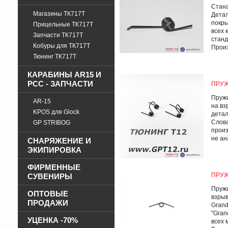
Стана
Магазины ТК717Т
Детал
покры
Прицельные ТК717Т
всех 
Запчасти ТК717Т
станд
Кобуры для ТК717Т
Произ
Тюнинг ТК717Т
КАРАБИНЫ AR15 И
PCC - ЗАПЧАСТИ
ПРУЖ
Пружи
AR-15
на вз
KPOS для Glock
детал
Слова
GP STRIBOG
произ
не ана
СНАРЯЖЕНИЕ И
ЭКИПИРОВКА
ФИРМЕННЫЕ
ПРУЖ
СУВЕНИРЫ
Пружи
ОПТОВЫЕ
взрыв
ПРОДАЖИ
Grand
"Gran
УЦЕНКА -70%
всех 