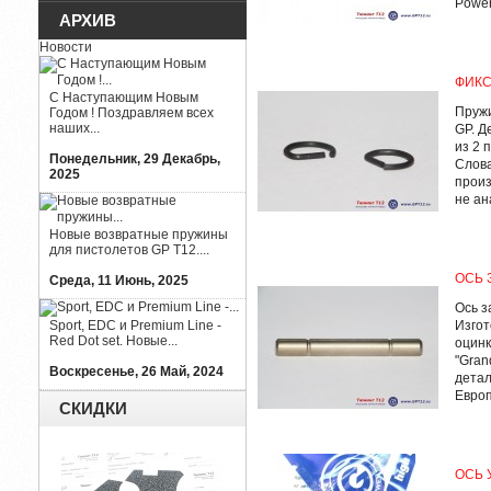
Power
АРХИВ
Новости
ФИКС
С Наступающим Новым
Пружи
Годом ! Поздравляем всех
наших...
GP. Д
из 2 
Понедельник, 29 Декабрь,
Слова
2025
произ
не ана
Новые возвратные пружины
для пистолетов GP T12....
ОСЬ 
Среда, 11 Июнь, 2025
Ось з
Sport, EDC и Premium Line -
Изгот
Red Dot set. Новые...
оцинк
"Gran
Воскресенье, 26 Май, 2024
детал
Европ
СКИДКИ
ОСЬ 